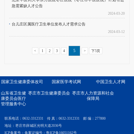
急需紧缺人才公告
2024-03-20
台儿庄区属医疗卫生单位发布人才需求公告
2024-03-12
5
<
1
2
3
4
>
下5页
国家卫生健康委体改司
国家医学考试网
中国卫生人才网
山东省卫生健
枣庄市卫生健康委员会
枣庄市人力资源和社会
康委员会医疗
保障局
管理服务中心
联系电话：0632-3312331
传 真：0632-3312331
邮 编：277800
地址：枣庄市薛城区光明大道2036号
ICP备案号：
备案证编号：鲁ICP备16051162号