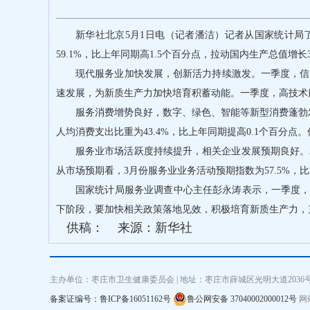
新华社北京5月1日电（记者潘洁）记者从国家统计局了
59.1%，比上年同期高1.5个百分点，拉动国内生产总值增长
现代服务业加快发展，创新活力持续激发。一季度，信息
速发展，为新质生产力加快培育积蓄动能。一季度，高技术服
服务消费增势良好，数字、绿色、智能等新型消费蓬勃发
人均消费支出比重为43.4%，比上年同期提高0.1个百分
服务业市场活跃度持续提升，相关企业发展预期良好。3月
从市场预期看，3月份服务业业务活动预期指数为57.5%，比
国家统计局服务业调查中心主任彭永涛表示，一季度
下阶段，要加快相关政策落地见效，积极培育新质生产力，
供稿：
来源：新华社
主办单位：枣庄市卫生健康委员会 | 地址：枣庄市薛城区光明大道2036号 联系电
备案证编号：鲁ICP备16051162号
鲁公网安备 37040002000012号
网站