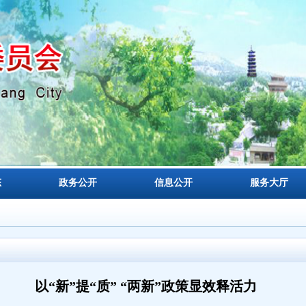
态
政务公开
信息公开
服务大厅
以“新”提“质” “两新”政策显效释活力