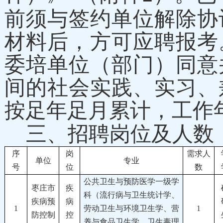
前须与签约单位解除协
材料后，方可应聘报考
委培单位（部门）同意
间的社会实践、实习、
按足年足月累计，工作年
三、招聘岗位及人数
序
岗
需求人
单位
专业
号
位
数
公共卫生与预防医学一级学
枣庄市
疾
科（流行病与卫生统计学、
疾病预
病
1
劳动卫生与环境卫生学、营
1
防控制
控
养与食品卫生学、卫生毒理