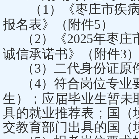
（
1
）
《枣庄市
疾
报名表
》
（附件
5
）
（
2
）《
2025
年
枣庄
诚信承诺书》（附件
3
（
3
）二代身份证原
（
4
）符合岗位专业
生）；应届毕业生暂未
具的就业推荐表；国（
交教育部门出具的国（