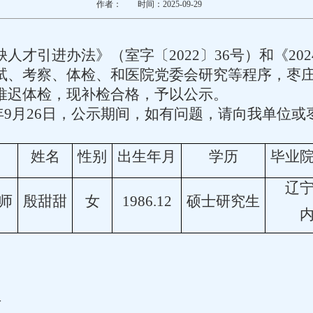
作者：
时间：2025-09-29
人才引进办法》（室字〔2022〕36号）和《20
、考察、体检、和医院党委会研究等程序，枣庄市
推迟体检，现补检合格，予以公示。
025年9月26日，公示期间，如有问题，请向我单
姓名
性别
出生年月
学历
毕业
辽
师
殷甜甜
女
1986.12
硕士研究生
号