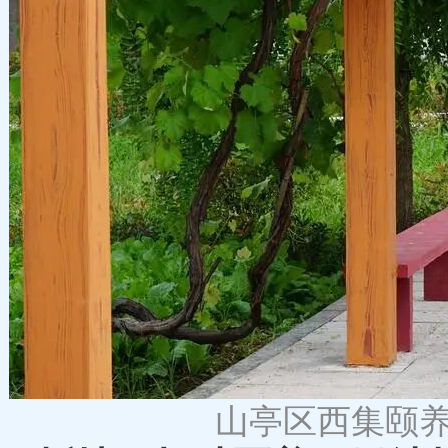
山亭区西集颐