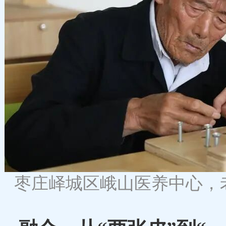
枣庄峄城区峨山医养中心，